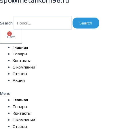
spb@metallkom96.ru
Search
Search
0
Cart
Главная
Товары
Контакты
О компании
Отзывы
Акции
Menu
Главная
Товары
Контакты
О компании
Отзывы