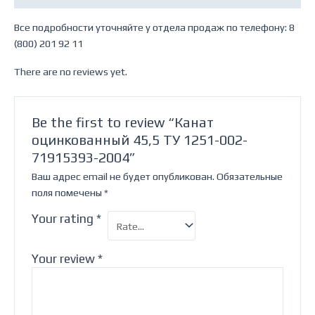
Все подробности уточняйте у отдела продаж по телефону: 8
(800) 201 92 11
There are no reviews yet.
Be the first to review “Канат
оцинкованный 45,5 ТУ 1251-002-
71915393-2004”
Ваш адрес email не будет опубликован.
Обязательные
поля помечены
*
Your rating
*
Your review
*