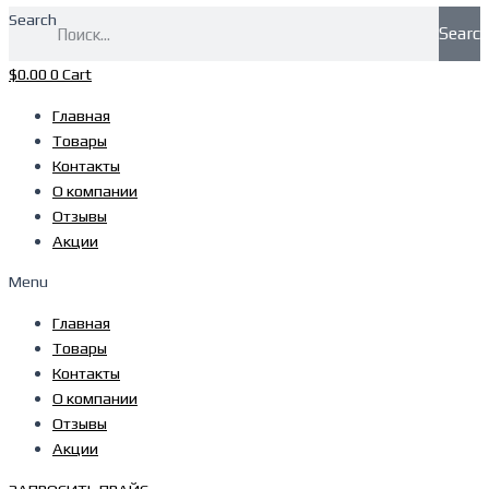
Search
Searc
$
0.00
0
Cart
Главная
Товары
Контакты
О компании
Отзывы
Акции
Menu
Главная
Товары
Контакты
О компании
Отзывы
Акции