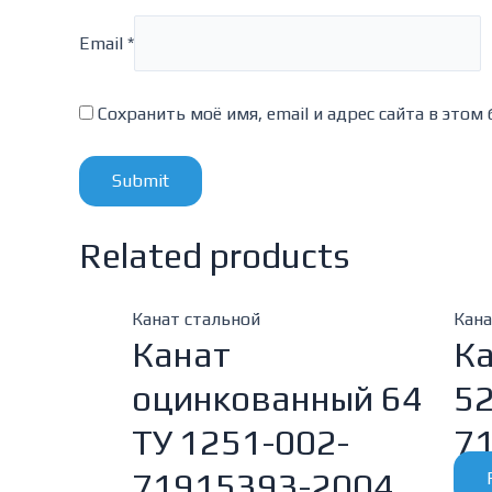
Email
*
Сохранить моё имя, email и адрес сайта в это
Related products
Канат стальной
Кана
Канат
Ка
оцинкованный 64
52
ТУ 1251-002-
7
71915393-2004