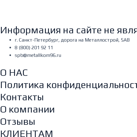
Информация на сайте не явля
г. Санкт-Петербург, дорога на Металлострой, 5АВ
8 (800) 201 92 11
spb@metallkom96.ru
О НАС
Политика конфиденциальнос
Контакты
О компании
Отзывы
КЛИЕНТАМ