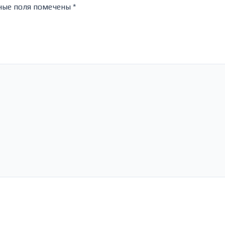
ные поля помечены
*