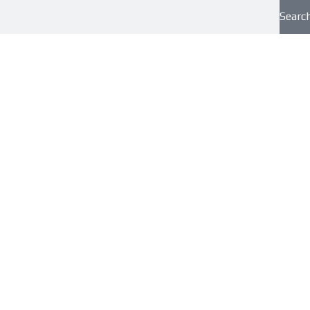
Searc