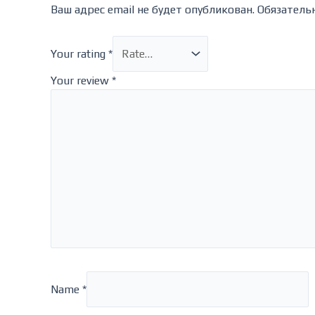
Ваш адрес email не будет опубликован.
Обязатель
Your rating
*
Your review
*
Name
*