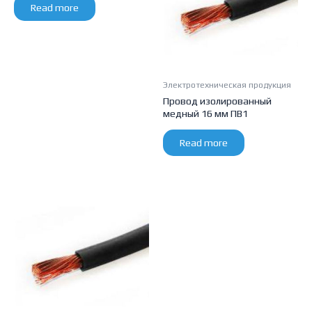
Read more
Электротехническая продукция
Провод изолированный
медный 16 мм ПВ1
Read more