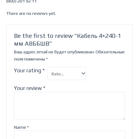
(800) 201 92 11
There are no reviews yet.
Be the first to review “Кабель 4×240-1
мм АВББШВ”
Ваш адрес email не будет опубликован.
Обязательные
поля помечены
*
Your rating
*
Your review
*
Name
*