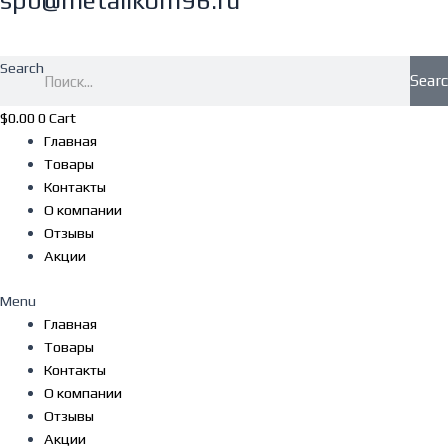
spb@metallkom96.ru
Search
Sear
$
0.00
0
Cart
Главная
Товары
Контакты
О компании
Отзывы
Акции
Menu
Главная
Товары
Контакты
О компании
Отзывы
Акции