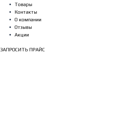
Товары
Контакты
О компании
Отзывы
Акции
ЗАПРОСИТЬ ПРАЙС
şans
vidobet
vidobet
vidobet
vidobet
casinolevant
casinolevant
casinolevant
vidobet
şans
casinolevant
casino
şans
casino
casino
casino
boostaro
casinolevant
şans
casinolevant
şanscasino
vidobet
vidobet
levant
gorabet
galyabet
gorabet
gorabet
gorabet
vidobet
galyabet
gorabet
gorabet
casino
|
|
güncel
giriş
|
|
|
giriş
casino
giriş
şans
casino
levant
şans
şans
|
giriş
casino
giriş
|
|
giriş
casino
|
|
|
|
|
giriş
|
|
|
giriş
|
|
|
|
|
giriş
|
|
|
|
giriş
|
|
|
|
|
|
|