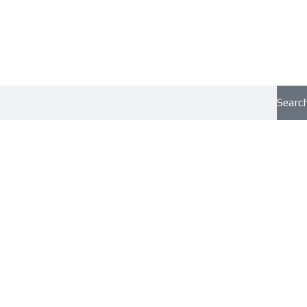
Searc