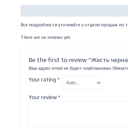
Description
Reviews (0)
Все подробности уточняйте у отдела продаж по те
There are no reviews yet.
Be the first to review “Жесть чер
Ваш адрес email не будет опубликован.
Обязат
Your rating
*
Your review
*