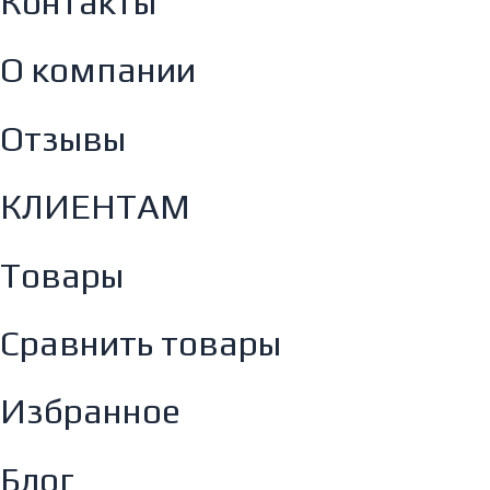
Контакты
О компании
Отзывы
КЛИЕНТАМ
Товары
Сравнить товары
Избранное
Блог