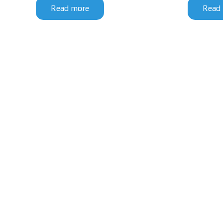
Read more
Read