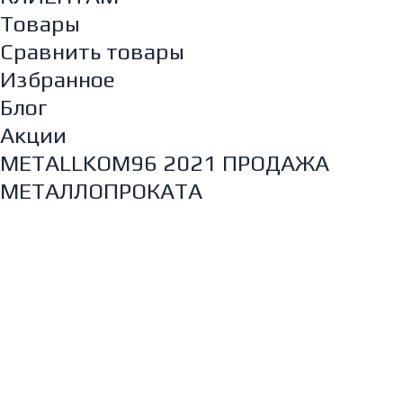
Товары
Сравнить товары
Избранное
Блог
Акции
METALLKOM96 2021 ПРОДАЖА
МЕТАЛЛОПРОКАТА
Главная
Товары
Контакты
О компании
Отзывы
Акции
Главная
Товары
Контакты