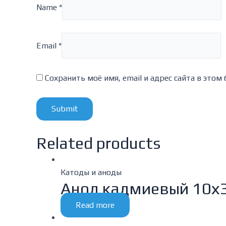
Name
*
Email
*
Сохранить моё имя, email и адрес сайта в это
Related products
Катоды и аноды
Анод кадмиевый 10х
Read more