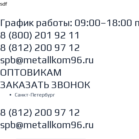
Перейти
sdf
к
содержимому
График работы: 09:00–18:00 
8 (800) 201 92 11
8 (812) 200 97 12
spb@metallkom96.ru
ОПТОВИКАМ
ЗАКАЗАТЬ ЗВОНОК
Санкт-Петербург
8 (812) 200 97 12
spb@metallkom96.ru