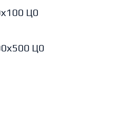
0х100 Ц0
00х500 Ц0