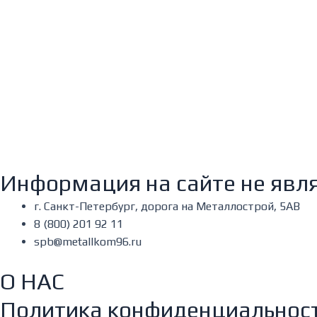
Информация на сайте не явля
г. Санкт-Петербург, дорога на Металлострой, 5АВ
8 (800) 201 92 11
spb@metallkom96.ru
О НАС
Политика конфиденциальнос