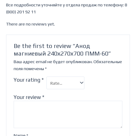
Все подробности уточняйте у отдела продаж по телефону: 8
(800) 201 92 11
There are no reviews yet.
Be the first to review “Анод
магниевый 240х270х700 ПММ-60”
Ваш адрес email не будет опубликован.
Обязательные
поля помечены
*
Your rating
*
Your review
*
Name
*