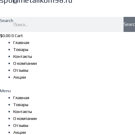
spb@metallkom96.ru
Search
Sear
$
0.00
0
Cart
Главная
Товары
Контакты
О компании
Отзывы
Акции
Menu
Главная
Товары
Контакты
О компании
Отзывы
Акции