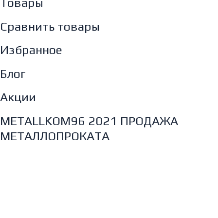
Товары
Сравнить товары
Избранное
Блог
Акции
METALLKOM96 2021 ПРОДАЖА
МЕТАЛЛОПРОКАТА
Главная
Товары
Контакты
О компании
Отзывы
Акции