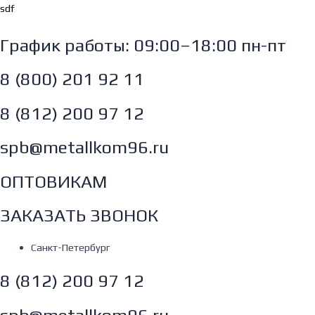
Перейти
sdf
к
содержимому
График работы: 09:00–18:00 пн-пт
8 (800) 201 92 11
8 (812) 200 97 12
spb@metallkom96.ru
ОПТОВИКАМ
ЗАКАЗАТЬ ЗВОНОК
Санкт-Петербург
8 (812) 200 97 12