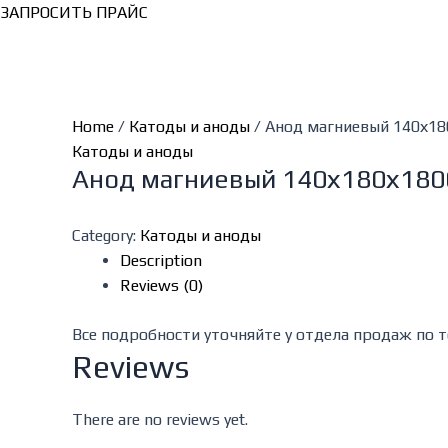
ЗАПРОСИТЬ ПРАЙС
şans
vidobet
vidobet
vidobet
vidobet
casinolevant
casinolevant
casinolevant
vidobet
şans
casinolevant
casino
şans
casino
casino
casino
boostaro
casinolevant
şans
casinolevant
şanscasino
vidobet
vidobet
levant
gorabet
galyabet
gorabet
gorabet
gorabet
vidobet
galyabet
gorabet
gorabet
nigeria
sports
casino
|
|
güncel
giriş
|
|
|
giriş
casino
giriş
şans
casino
levant
şans
şans
|
giriş
casino
giriş
|
|
giriş
casino
|
|
|
|
|
giriş
|
|
|
betting
betting
|
giriş
|
|
|
|
|
giriş
|
|
|
|
giriş
|
|
|
|
|
|
|
|
Home
/
Катоды и аноды
/ Анод магниевый 140х1
Катоды и аноды
Анод магниевый 140х180х180
Category:
Катоды и аноды
Description
Reviews (0)
Все подробности уточняйте у отдела продаж по те
Reviews
There are no reviews yet.