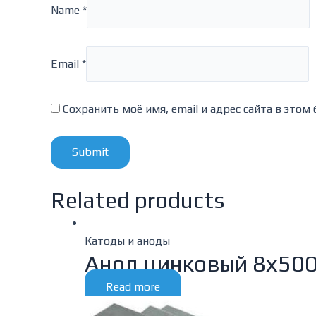
Name
*
Email
*
Сохранить моё имя, email и адрес сайта в это
Related products
Катоды и аноды
Анод цинковый 8х500
Read more