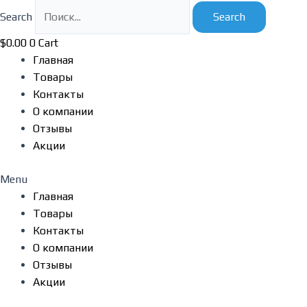
Search
Search
$
0.00
0
Cart
Главная
Товары
Контакты
О компании
Отзывы
Акции
Menu
Главная
Товары
Контакты
О компании
Отзывы
Акции