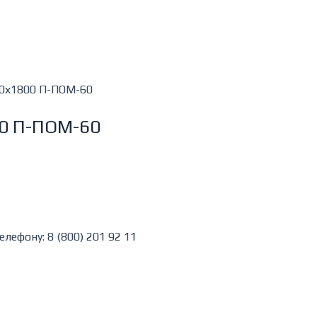
80х1800 П-ПОМ-60
0 П-ПОМ-60
лефону: 8 (800) 201 92 11