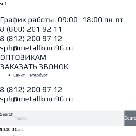
Перейти
sdf
к
содержимому
График работы: 09:00–18:00 пн-пт
8 (800) 201 92 11
8 (812) 200 97 12
spb@metallkom96.ru
ОПТОВИКАМ
ЗАКАЗАТЬ ЗВОНОК
Санкт-Петербург
8 (812) 200 97 12
spb@metallkom96.ru
Search
Sear
$
0.00
0
Cart