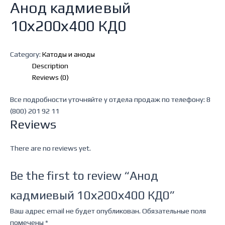
Анод кадмиевый
10х200х400 КД0
Category:
Катоды и аноды
Description
Reviews (0)
Все подробности уточняйте у отдела продаж по телефону: 8
(800) 201 92 11
Reviews
There are no reviews yet.
Be the first to review “Анод
кадмиевый 10х200х400 КД0”
Ваш адрес email не будет опубликован.
Обязательные поля
помечены
*