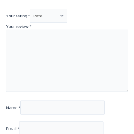
Your rating
*
Your review
*
Name
*
Email
*