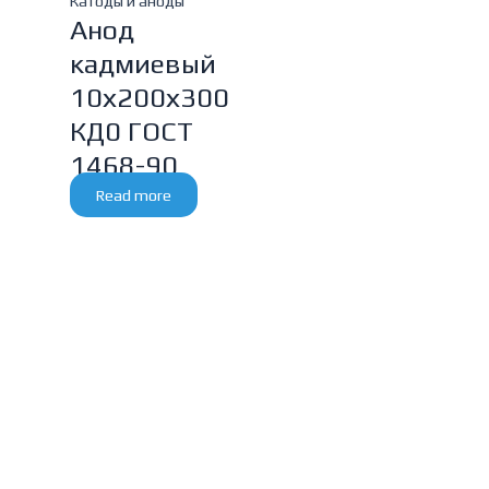
Катоды и аноды
Анод
кадмиевый
10х200х300
КД0 ГОСТ
1468-90
Read more
şans
vidobet
vidobet
vidobet
vidobet
casinolevant
casinolevant
casinolevant
vidobet
şans
casinolevant
casino
şans
casino
casino
casino
boostaro
casinolevant
şans
casinolevant
şanscasino
vidobet
vidobet
levant
gorabet
galyabet
gorabet
gorabet
gorabet
vidobet
galyabet
gorabet
gorabet
casino
|
|
güncel
giriş
|
|
|
giriş
casino
giriş
şans
casino
levant
şans
şans
|
giriş
casino
giriş
|
|
giriş
casino
|
|
|
|
|
giriş
|
|
|
giriş
|
|
|
|
|
giriş
|
|
|
|
giriş
|
|
|
|
|
|
|