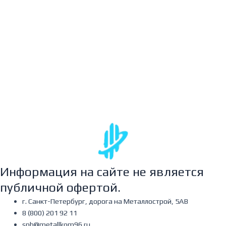
s
c
t
s
Информация на сайте не является
публичной офертой.
г. Санкт-Петербург, дорога на Металлострой, 5АВ
8 (800) 201 92 11
spb@metallkom96.ru