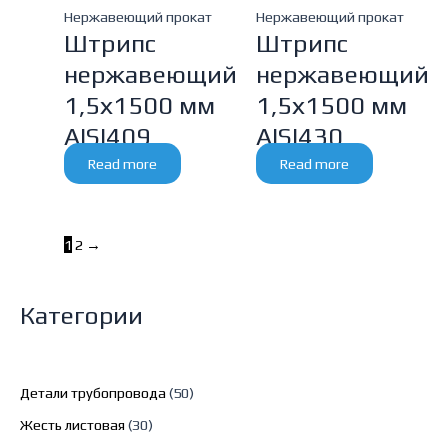
Нержавеющий прокат
Нержавеющий прокат
Штрипс
Штрипс
нержавеющий
нержавеющий
1,5х1500 мм
1,5х1500 мм
AISI409
AISI430
Read more
Read more
1
2
→
Категории
5
Детали трубопровода
50
0
3
Жесть листовая
30
p
0