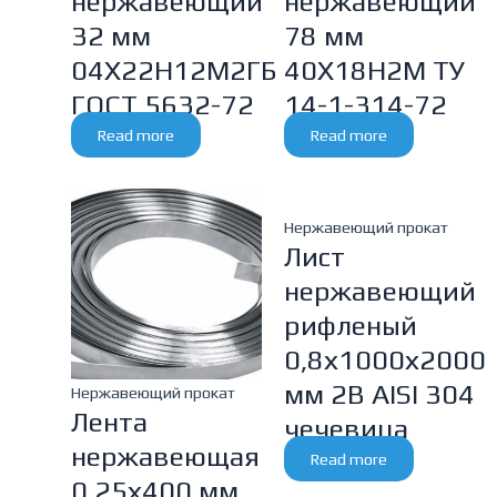
нержавеющий
нержавеющий
32 мм
78 мм
04Х22Н12М2ГБ
40Х18Н2М ТУ
ГОСТ 5632-72
14-1-314-72
Read more
Read more
Нержавеющий прокат
Лист
нержавеющий
рифленый
0,8х1000х2000
мм 2В AISI 304
Нержавеющий прокат
Лента
чечевица
нержавеющая
Read more
0.25х400 мм