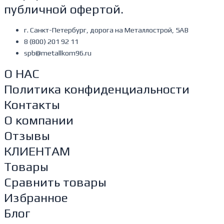
публичной офертой.
г. Санкт-Петербург, дорога на Металлострой, 5АВ
8 (800) 201 92 11
spb@metallkom96.ru
О НАС
Политика конфиденциальности
Контакты
О компании
Отзывы
КЛИЕНТАМ
Товары
Сравнить товары
Избранное
Блог