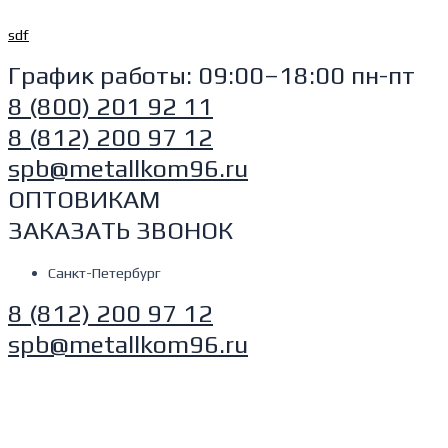
Перейти
sdf
к
содержимому
График работы: 09:00–18:00 пн-пт
8 (800) 201 92 11
8 (812) 200 97 12
spb@metallkom96.ru
ОПТОВИКАМ
ЗАКАЗАТЬ ЗВОНОК
Санкт-Петербург
8 (812) 200 97 12
spb@metallkom96.ru