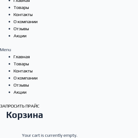
Главная
Товары
Контакты
О компании
Отзывы
Акции
Menu
Главная
Товары
Контакты
О компании
Отзывы
Акции
ЗАПРОСИТЬ ПРАЙС
Корзина
Your cart is currently empty.