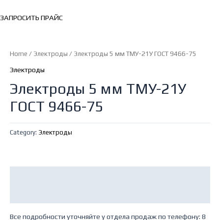
ЗАПРОСИТЬ ПРАЙС
Home
/
Электроды
/ Электроды 5 мм ТМУ-21У ГОСТ 9466-75
Электроды
Электроды 5 мм ТМУ-21У
ГОСТ 9466-75
Category:
Электроды
Description
Reviews (0)
Все подробности уточняйте у отдела продаж по телефону: 8