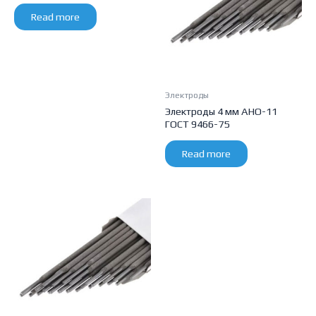
Read more
Электроды
Электроды 4 мм АНО-11
ГОСТ 9466-75
Read more