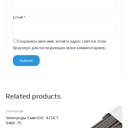
Email
*
Сохранить моё имя, email и адрес сайта в этом
браузере для последующих моих комментариев.
Related products
Электроды
Электроды 5 мм ОЗС-4 ГОСТ
9466-75