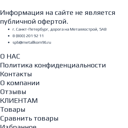
Информация на сайте не является
публичной офертой.
г. Санкт-Петербург, дорога на Металлострой, 5АВ
8 (800) 201 92 11
spb@metallkom96.ru
О НАС
Политика конфиденциальности
Контакты
О компании
Отзывы
КЛИЕНТАМ
Товары
Сравнить товары
Избранное