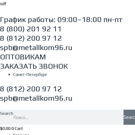
Перейти
sdf
к
содержимому
График работы: 09:00–18:00 пн-пт
8 (800) 201 92 11
8 (812) 200 97 12
spb@metallkom96.ru
ОПТОВИКАМ
ЗАКАЗАТЬ ЗВОНОК
Санкт-Петербург
8 (812) 200 97 12
spb@metallkom96.ru
Search
Sear
$
0.00
0
Cart