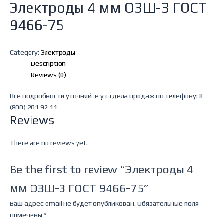
Электроды 4 мм ОЗШ-3 ГОСТ
9466-75
Category:
Электроды
Description
Reviews (0)
Все подробности уточняйте у отдела продаж по телефону: 8
(800) 201 92 11
Reviews
There are no reviews yet.
Be the first to review “Электроды 4
мм ОЗШ-3 ГОСТ 9466-75”
Ваш адрес email не будет опубликован.
Обязательные поля
помечены
*