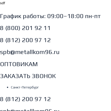
Перейти
sdf
к
содержимому
График работы: 09:00–18:00 пн-пт
8 (800) 201 92 11
8 (812) 200 97 12
spb@metallkom96.ru
ОПТОВИКАМ
ЗАКАЗАТЬ ЗВОНОК
Санкт-Петербург
8 (812) 200 97 12