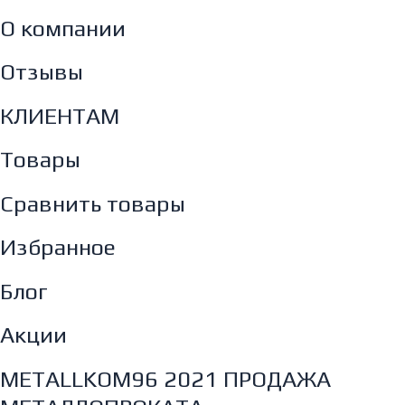
О компании
Отзывы
КЛИЕНТАМ
Товары
Сравнить товары
Избранное
Блог
Акции
METALLKOM96 2021 ПРОДАЖА