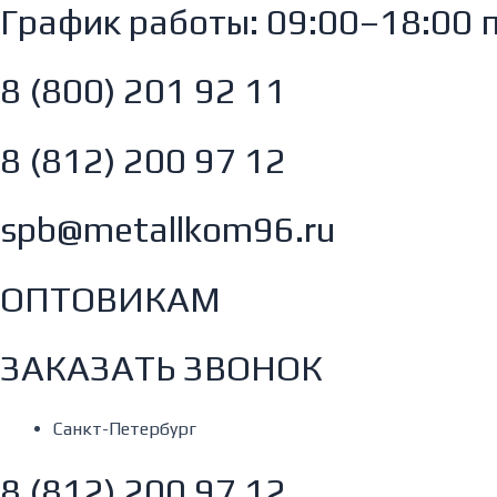
График работы: 09:00–18:00 
Перейти
к
содержимому
8 (800) 201 92 11
8 (812) 200 97 12
spb@metallkom96.ru
ОПТОВИКАМ
ЗАКАЗАТЬ ЗВОНОК
Санкт-Петербург
8 (812) 200 97 12