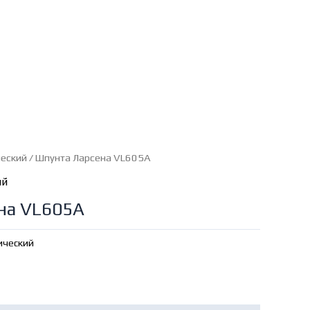
еский
/ Шпунта Ларсена VL605A
ий
на VL605A
ический