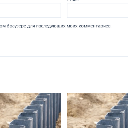
 этом браузере для последующих моих комментариев.