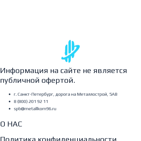
Информация на сайте не является
публичной офертой.
г. Санкт-Петербург, дорога на Металлострой, 5АВ
8 (800) 201 92 11
spb@metallkom96.ru
О НАС
Политика конфиденциальности