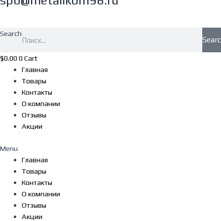
spb@metallkom96.ru
Search
Sear
$
0.00
0
Cart
Главная
Товары
Контакты
О компании
Отзывы
Акции
Menu
Главная
Товары
Контакты
О компании
Отзывы
Акции