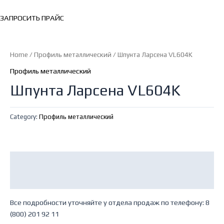
ЗАПРОСИТЬ ПРАЙС
Home
/
Профиль металлический
/ Шпунта Ларсена VL604K
Профиль металлический
Шпунта Ларсена VL604K
Category:
Профиль металлический
Description
Reviews (0)
Все подробности уточняйте у отдела продаж по телефону: 8
(800) 201 92 11