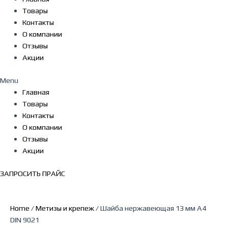
Товары
Контакты
О компании
Отзывы
Акции
Menu
Главная
Товары
Контакты
О компании
Отзывы
Акции
ЗАПРОСИТЬ ПРАЙС
Home
/
Метизы и крепеж
/ Шайба нержавеющая 13 мм А4
DIN 9021