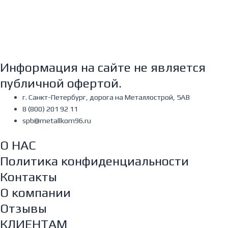
Информация на сайте не является
публичной офертой.
г. Санкт-Петербург, дорога на Металлострой, 5АВ
8 (800) 201 92 11
spb@metallkom96.ru
О НАС
Политика конфиденциальности
Контакты
О компании
Отзывы
КЛИЕНТАМ