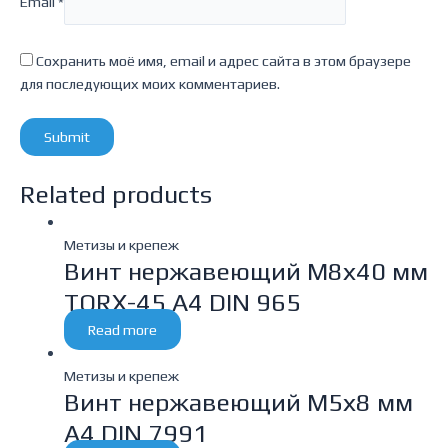
Email
*
Сохранить моё имя, email и адрес сайта в этом браузере
для последующих моих комментариев.
Related products
Метизы и крепеж
Винт нержавеющий М8х40 мм
TORX-45 А4 DIN 965
Read more
Метизы и крепеж
Винт нержавеющий М5х8 мм
А4 DIN 7991