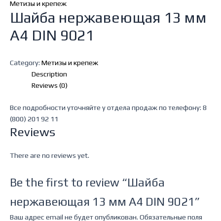
Метизы и крепеж
Шайба нержавеющая 13 мм
А4 DIN 9021
Category:
Метизы и крепеж
Description
Reviews (0)
Все подробности уточняйте у отдела продаж по телефону: 8
(800) 201 92 11
Reviews
There are no reviews yet.
Be the first to review “Шайба
нержавеющая 13 мм А4 DIN 9021”
Ваш адрес email не будет опубликован.
Обязательные поля