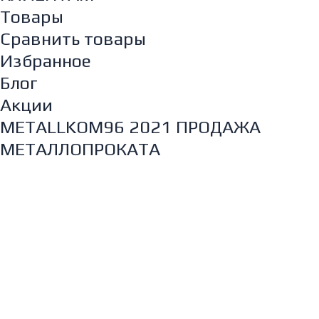
Товары
Сравнить товары
Избранное
Блог
Акции
METALLKOM96 2021 ПРОДАЖА
МЕТАЛЛОПРОКАТА
Главная
Товары
Контакты
О компании
Отзывы
Акции
Главная
Товары
Контакты