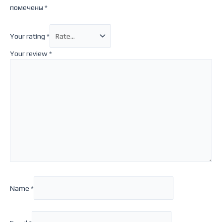
помечены
*
Your rating
*
Your review
*
Name
*