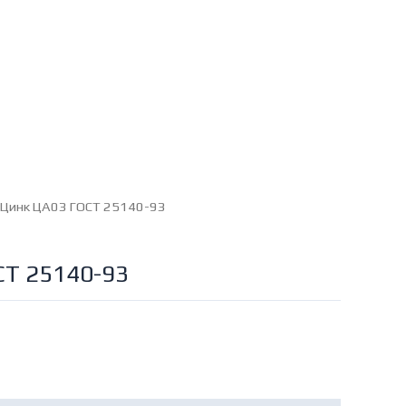
 Цинк ЦА03 ГОСТ 25140-93
СТ 25140-93