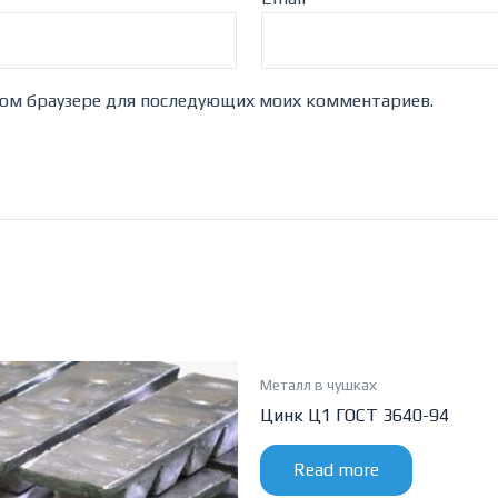
 этом браузере для последующих моих комментариев.
Металл в чушках
Цинк Ц1 ГОСТ 3640-94
Read more