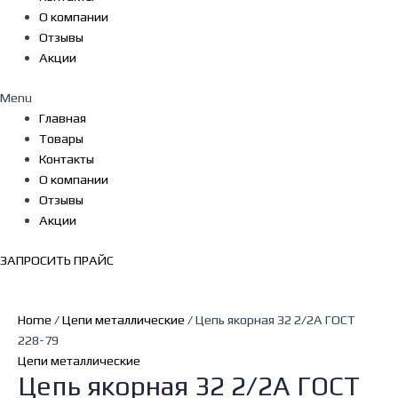
О компании
Отзывы
Акции
Menu
Главная
Товары
Контакты
О компании
Отзывы
Акции
ЗАПРОСИТЬ ПРАЙС
Home
/
Цепи металлические
/ Цепь якорная 32 2/2А ГОСТ
228-79
Цепи металлические
Цепь якорная 32 2/2А ГОСТ