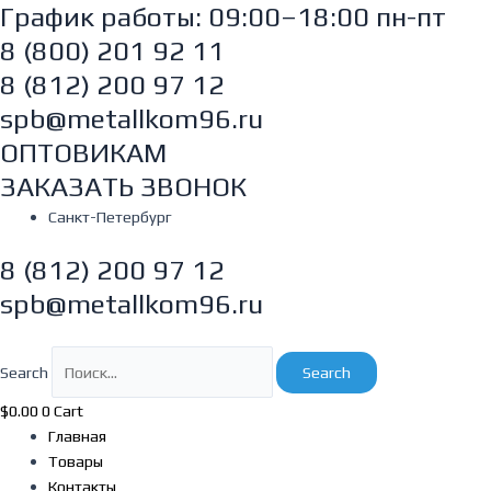
График работы: 09:00–18:00 пн-пт
Перейти
к
8 (800) 201 92 11
содержимому
8 (812) 200 97 12
spb@metallkom96.ru
ОПТОВИКАМ
ЗАКАЗАТЬ ЗВОНОК
Санкт-Петербург
8 (812) 200 97 12
spb@metallkom96.ru
Search
Search
$
0.00
0
Cart
Главная
Товары
Контакты