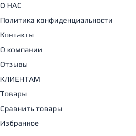
О НАС
Политика конфиденциальности
Контакты
О компании
Отзывы
КЛИЕНТАМ
Товары
Сравнить товары
Избранное