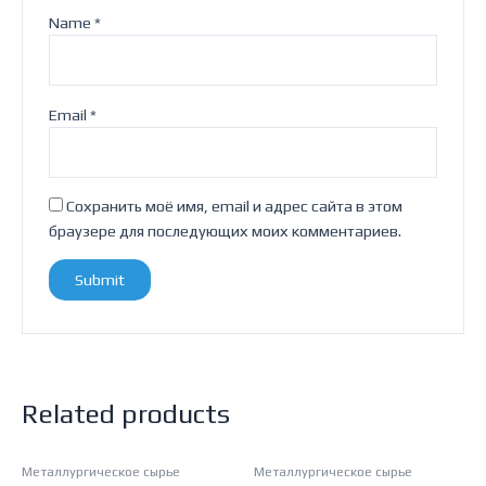
Name
*
Email
*
Сохранить моё имя, email и адрес сайта в этом
браузере для последующих моих комментариев.
Related products
Металлургическое сырье
Металлургическое сырье