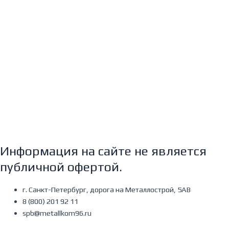
Информация на сайте не является
публичной офертой.
г. Санкт-Петербург, дорога на Металлострой, 5АВ
8 (800) 201 92 11
spb@metallkom96.ru