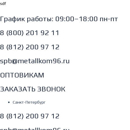
Перейти
sdf
к
содержимому
График работы: 09:00–18:00 пн-пт
8 (800) 201 92 11
8 (812) 200 97 12
spb@metallkom96.ru
ОПТОВИКАМ
ЗАКАЗАТЬ ЗВОНОК
Санкт-Петербург
8 (812) 200 97 12