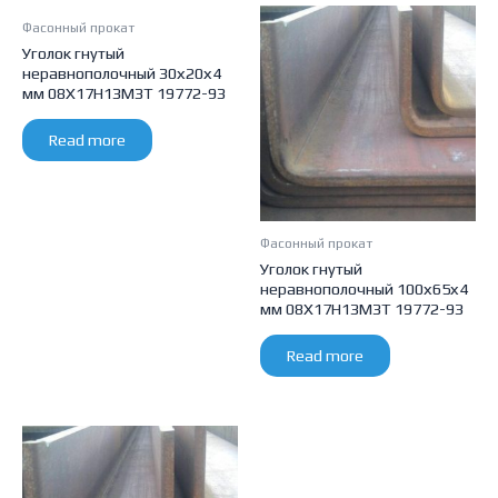
Фасонный прокат
Уголок гнутый
неравнополочный 30х20х4
мм 08Х17Н13М3Т 19772-93
Read more
Фасонный прокат
Уголок гнутый
неравнополочный 100х65х4
мм 08Х17Н13М3Т 19772-93
Read more