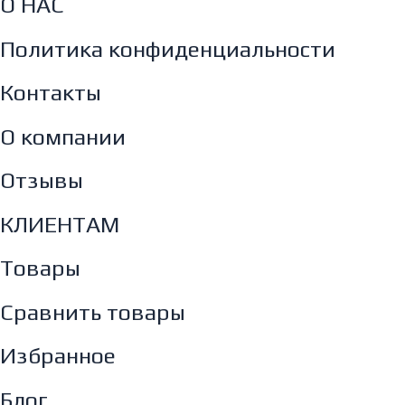
О НАС
Политика конфиденциальности
Контакты
О компании
Отзывы
КЛИЕНТАМ
Товары
Сравнить товары
Избранное
Блог