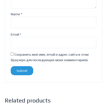
Name
*
Email
*
Сохранить моё имя, email и адрес сайта в этом
браузере для последующих моих комментариев.
Related products