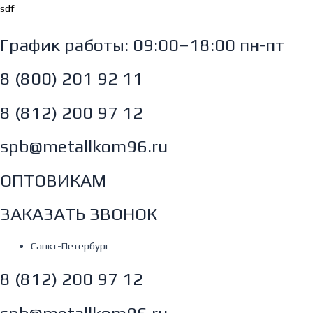
Перейти
sdf
к
содержимому
График работы: 09:00–18:00 пн-пт
8 (800) 201 92 11
8 (812) 200 97 12
spb@metallkom96.ru
ОПТОВИКАМ
ЗАКАЗАТЬ ЗВОНОК
Санкт-Петербург
8 (812) 200 97 12