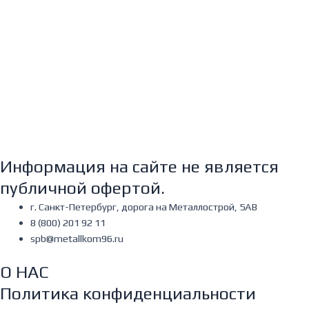
Информация на сайте не является
публичной офертой.
г. Санкт-Петербург, дорога на Металлострой, 5АВ
8 (800) 201 92 11
spb@metallkom96.ru
О НАС
Политика конфиденциальности