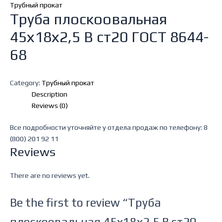
Трубный прокат
Труба плоскоовальная
45х18х2,5 В ст20 ГОСТ 8644-
68
Category:
Трубный прокат
Description
Reviews (0)
Все подробности уточняйте у отдела продаж по телефону: 8
(800) 201 92 11
Reviews
There are no reviews yet.
Be the first to review “Труба
плоскоовальная 45х18х2,5 В ст20