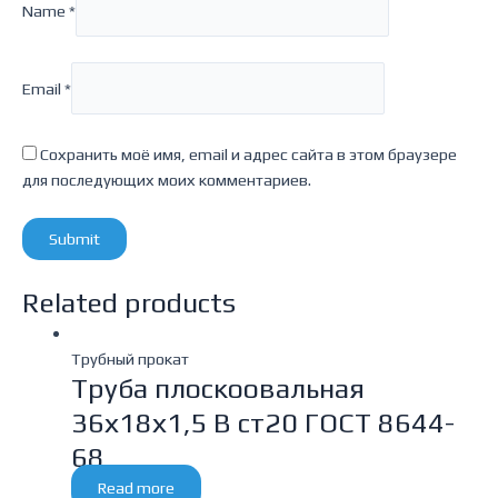
Name
*
Email
*
Сохранить моё имя, email и адрес сайта в этом браузере
для последующих моих комментариев.
Related products
Трубный прокат
Труба плоскоовальная
36х18х1,5 В ст20 ГОСТ 8644-
68
Read more