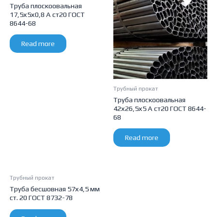
Труба плоскоовальная
17,5х5х0,8 А ст20 ГОСТ
8644-68
Read more
Трубный прокат
Труба плоскоовальная
42х26,5х5 А ст20 ГОСТ 8644-
68
Read more
Трубный прокат
Труба бесшовная 57х4,5 мм
ст. 20 ГОСТ 8732-78