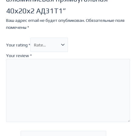
40х20х2 АД31Т1”
Ваш адрес email не будет опубликован.
Обязательные поля
помечены
*
Your rating
*
Your review
*