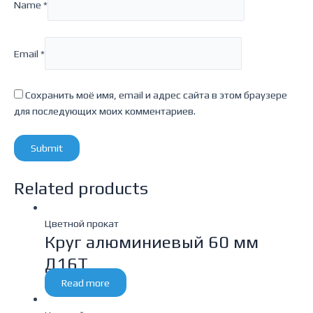
Name
*
Email
*
Сохранить моё имя, email и адрес сайта в этом браузере
для последующих моих комментариев.
Related products
Цветной прокат
Круг алюминиевый 60 мм
Д16Т
Read more