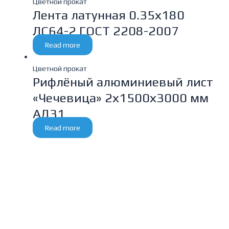
Цветной прокат
Лента латунная 0.35х180
ЛС64-2 ГОСТ 2208-2007
Read more
Цветной прокат
Рифлёный алюминиевый лист
«Чечевица» 2х1500х3000 мм
АД31
Read more
şans
vidobet
vidobet
vidobet
vidobet
casinolevant
casinolevant
casinolevant
vidobet
şans
casinolevant
casino
şans
casino
casino
casino
boostaro
casinolevant
şans
casinolevant
şanscasino
vidobet
vidobet
levant
gorabet
galyabet
gorabet
gorabet
gorabet
vidobet
galyabet
gorabet
gorabet
casino
|
|
güncel
giriş
|
|
|
giriş
casino
giriş
şans
casino
levant
şans
şans
|
giriş
casino
giriş
|
|
giriş
casino
|
|
|
|
|
giriş
|
|
|
giriş
|
|
|
|
|
giriş
|
|
|
|
giriş
|
|
|
|
|
|
|