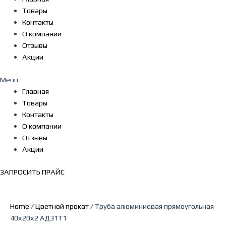
Товары
Контакты
О компании
Отзывы
Акции
Menu
Главная
Товары
Контакты
О компании
Отзывы
Акции
ЗАПРОСИТЬ ПРАЙС
Home
/
Цветной прокат
/ Труба алюминиевая прямоугольная
40х20х2 АД31Т1