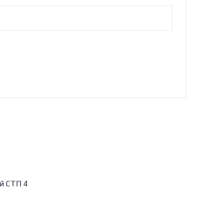
й СТП 4