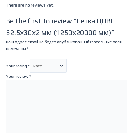
There are no reviews yet.
Be the first to review “Сетка ЦПВС
62,5х30х2 мм (1250х20000 мм)”
Ваш адрес email не будет опубликован.
Обязательные поля
помечены
*
Your rating
*
Your review
*