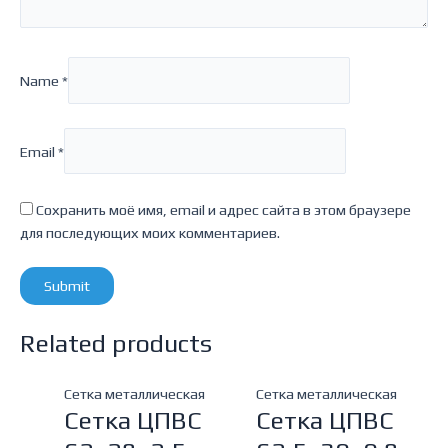
Name
*
Email
*
Сохранить моё имя, email и адрес сайта в этом браузере
для последующих моих комментариев.
Related products
Сетка металлическая
Сетка металлическая
Сетка ЦПВС
Сетка ЦПВС