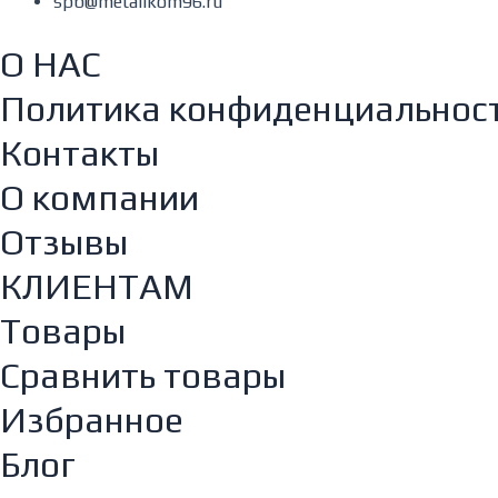
spb@metallkom96.ru
О НАС
Политика конфиденциальнос
Контакты
О компании
Отзывы
КЛИЕНТАМ
Товары
Сравнить товары
Избранное
Блог