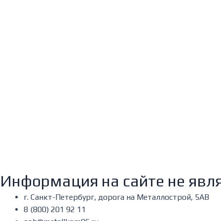
Информация на сайте не явля
г. Санкт-Петербург, дорога на Металлострой, 5АВ
8 (800) 201 92 11