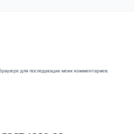
м браузере для последующих моих комментариев.