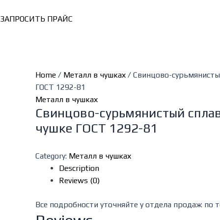
ЗАПРОСИТЬ ПРАЙС
şans
vidobet
vidobet
vidobet
vidobet
casinolevant
casinolevant
casinolevant
vidobet
şans
casinolevant
casino
şans
casino
casino
casino
boostaro
casinolevant
şans
casinolevant
şanscasino
vidobet
vidobet
levant
galyabet
gorabet
gorabet
gorabet
vidobet
galyabet
gorabet
gorabet
nigeria
sports
casino
|
|
güncel
giriş
|
|
|
giriş
casino
giriş
şans
casino
levant
şans
şans
|
giriş
casino
giriş
|
|
giriş
casino
|
|
|
|
giriş
|
|
|
betting
betting
|
giriş
|
|
|
|
|
giriş
|
|
|
|
giriş
|
|
|
|
|
|
|
|
Home
/
Металл в чушках
/ Свинцово-сурьмянистый
ГОСТ 1292-81
Металл в чушках
Свинцово-сурьмянистый сплав
чушке ГОСТ 1292-81
Category:
Металл в чушках
Description
Reviews (0)
Все подробности уточняйте у отдела продаж по те