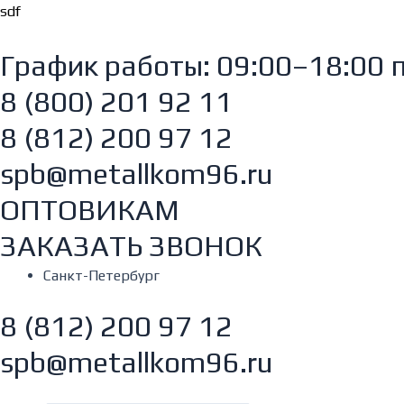
Перейти
sdf
к
содержимому
График работы: 09:00–18:00 
8 (800) 201 92 11
8 (812) 200 97 12
spb@metallkom96.ru
ОПТОВИКАМ
ЗАКАЗАТЬ ЗВОНОК
Санкт-Петербург
8 (812) 200 97 12
spb@metallkom96.ru