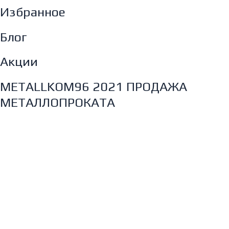
Избранное
Блог
Акции
METALLKOM96 2021 ПРОДАЖА
МЕТАЛЛОПРОКАТА
Главная
Товары
Контакты
О компании
Отзывы
Акции
Главная
Товары