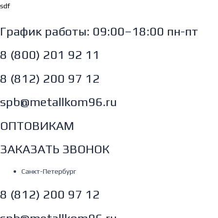
Перейти
sdf
к
содержимому
График работы: 09:00–18:00 пн-пт
8 (800) 201 92 11
8 (812) 200 97 12
spb@metallkom96.ru
ОПТОВИКАМ
ЗАКАЗАТЬ ЗВОНОК
Санкт-Петербург
8 (812) 200 97 12