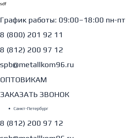
Перейти
sdf
к
содержимому
График работы: 09:00–18:00 пн-пт
8 (800) 201 92 11
8 (812) 200 97 12
spb@metallkom96.ru
ОПТОВИКАМ
ЗАКАЗАТЬ ЗВОНОК
Санкт-Петербург
8 (812) 200 97 12