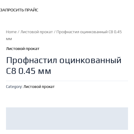
ЗАПРОСИТЬ ПРАЙС
Home
/
Листовой прокат
/ Профнастил оцинкованный С8 0.45
мм
Листовой прокат
Профнастил оцинкованный
С8 0.45 мм
Category:
Листовой прокат
Description
Reviews (0)