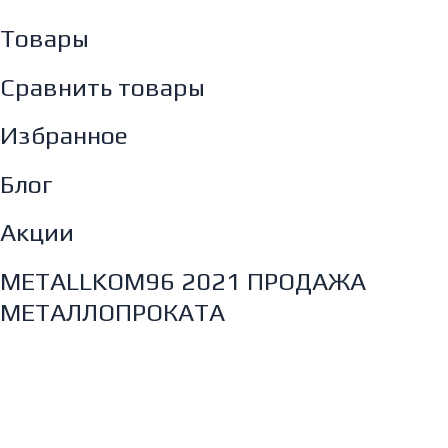
Товары
Сравнить товары
Избранное
Блог
Акции
METALLKOM96 2021 ПРОДАЖА
МЕТАЛЛОПРОКАТА
Главная
Товары
Контакты
О компании