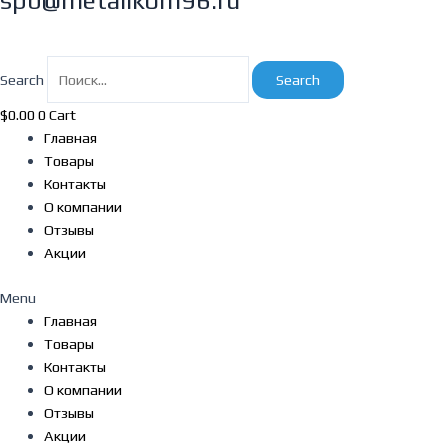
spb@metallkom96.ru
Search
Search
$
0.00
0
Cart
Главная
Товары
Контакты
О компании
Отзывы
Акции
Menu
Главная
Товары
Контакты
О компании
Отзывы
Акции