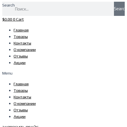
Search
Searc
$
0.00
0
Cart
Главная
Товары
Контакты
О компании
Отзывы
Акции
Menu
Главная
Товары
Контакты
О компании
Отзывы
Акции