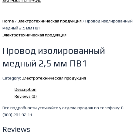
ЗАПРОСИТЬ ПРАЙС
Home
/
Электротехническая продукция
/ Провод изолированный
медный 2,5 мм ПВ1
Электротехническая продукция
Провод изолированный
медный 2,5 мм ПВ1
Category:
Электротехническая продукция
Description
Reviews (0)
Все подробности уточняйте у отдела продаж по телефону: 8
(800) 201 92 11
Reviews