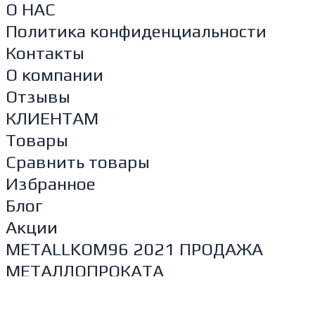
О НАС
Политика конфиденциальности
Контакты
О компании
Отзывы
КЛИЕНТАМ
Товары
Сравнить товары
Избранное
Блог
Акции
METALLKOM96 2021 ПРОДАЖА
МЕТАЛЛОПРОКАТА
Главная