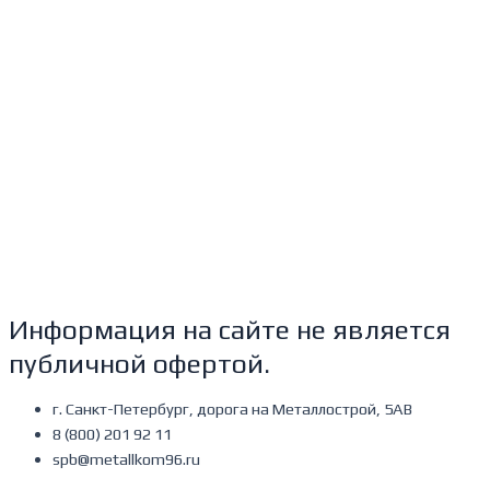
Информация на сайте не является
публичной офертой.
г. Санкт-Петербург, дорога на Металлострой, 5АВ
8 (800) 201 92 11
spb@metallkom96.ru