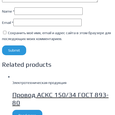
Name
*
Email
*
Сохранить моё имя, email и адрес сайта в этом браузере для
последующих моих комментариев.
Related products
Электротехническая продукция
Провод АСКС 150/34 ГОСТ 893-
80