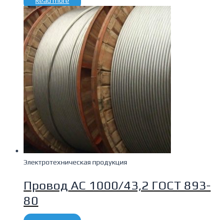
Read more
Электротехническая продукция
Провод АС 1000/43,2 ГОСТ 893-
80