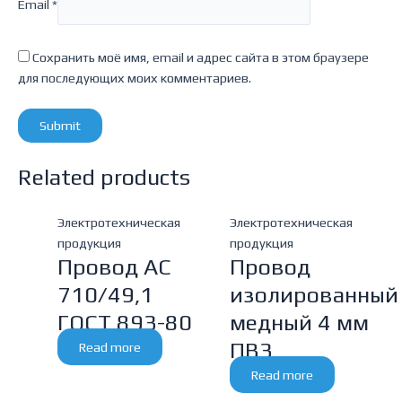
Email
*
Сохранить моё имя, email и адрес сайта в этом браузере
для последующих моих комментариев.
Related products
Электротехническая
Электротехническая
продукция
продукция
Провод АС
Провод
710/49,1
изолированный
ГОСТ 893-80
медный 4 мм
ПВ3
Read more
Read more