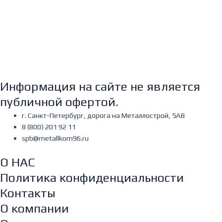
Информация на сайте не является
публичной офертой.
г. Санкт-Петербург, дорога на Металлострой, 5АВ
8 (800) 201 92 11
spb@metallkom96.ru
О НАС
Политика конфиденциальности
Контакты
О компании