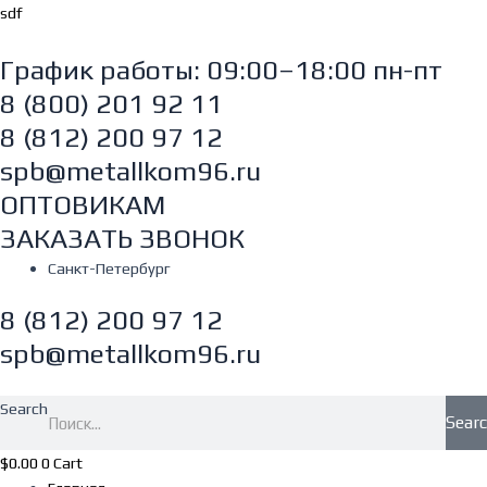
Перейти
sdf
к
содержимому
График работы: 09:00–18:00 пн-пт
8 (800) 201 92 11
8 (812) 200 97 12
spb@metallkom96.ru
ОПТОВИКАМ
ЗАКАЗАТЬ ЗВОНОК
Санкт-Петербург
8 (812) 200 97 12
spb@metallkom96.ru
Search
Sear
$
0.00
0
Cart