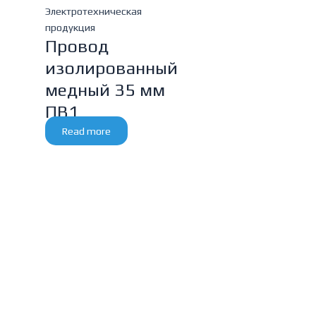
Электротехническая
продукция
Провод
изолированный
медный 35 мм
ПВ1
Read more
şans
vidobet
vidobet
vidobet
vidobet
casinolevant
casinolevant
casinolevant
vidobet
şans
casinolevant
casino
şans
casino
casino
casino
boostaro
casinolevant
şans
casinolevant
şanscasino
vidobet
vidobet
levant
galyabet
gorabet
gorabet
gorabet
vidobet
galyabet
gorabet
gorabet
nigeria
sports
casino
|
|
güncel
giriş
|
|
|
giriş
casino
giriş
şans
casino
levant
şans
şans
|
giriş
casino
giriş
|
|
giriş
casino
|
|
|
|
giriş
|
|
|
betting
betting
|
giriş
|
|
|
|
|
giriş
|
|
|
|
giriş
|
|
|
|
|
|
|
|