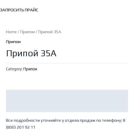
ЗАПРОСИТЬ ПРАЙС
Home
/
Припои
/ Припой 35А
Припои
Припой 35А
Category:
Припои
Description
Reviews (0)
Все подробности уточняйте у отдела продаж по телефону: 8
(800) 201 92 11