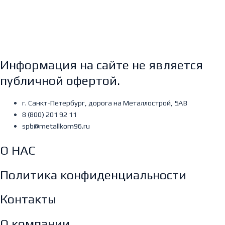
Информация на сайте не является
публичной офертой.
г. Санкт-Петербург, дорога на Металлострой, 5АВ
8 (800) 201 92 11
spb@metallkom96.ru
О НАС
Политика конфиденциальности
Контакты
О компании