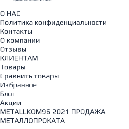
О НАС
Политика конфиденциальности
Контакты
О компании
Отзывы
КЛИЕНТАМ
Товары
Сравнить товары
Избранное
Блог
Акции
METALLKOM96 2021 ПРОДАЖА
МЕТАЛЛОПРОКАТА
Главная