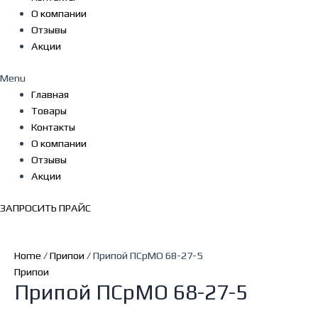
О компании
Отзывы
Акции
Menu
Главная
Товары
Контакты
О компании
Отзывы
Акции
ЗАПРОСИТЬ ПРАЙС
Home
/
Припои
/ Припой ПСрМО 68-27-5
Припои
Припой ПСрМО 68-27-5