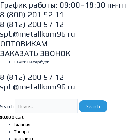
График работы: 09:00–18:00 пн-пт
Перейти
к
8 (800) 201 92 11
содержимому
8 (812) 200 97 12
spb@metallkom96.ru
ОПТОВИКАМ
ЗАКАЗАТЬ ЗВОНОК
Санкт-Петербург
8 (812) 200 97 12
spb@metallkom96.ru
Search
Search
$
0.00
0
Cart
Главная
Товары
Контакты