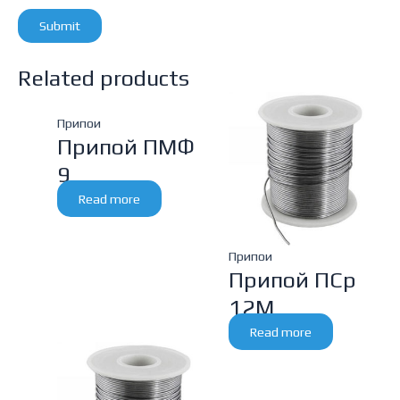
Related products
Припои
Припой ПМФ
9
Read more
Припои
Припой ПСр
12М
Read more