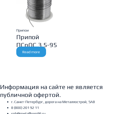
Припои
Припой
ПСрОС 3,5-95
Read more
şans
vidobet
vidobet
vidobet
vidobet
casinolevant
casinolevant
casinolevant
vidobet
şans
casinolevant
casino
şans
casino
casino
casino
boostaro
casinolevant
şans
casinolevant
şanscasino
vidobet
vidobet
levant
gorabet
galyabet
gorabet
gorabet
gorabet
vidobet
galyabet
gorabet
gorabet
nigeria
sports
casino
|
|
güncel
giriş
|
|
|
giriş
casino
giriş
şans
casino
levant
şans
şans
|
giriş
casino
giriş
|
|
giriş
casino
|
|
|
|
|
giriş
|
|
|
betting
betting
|
giriş
|
|
|
|
|
giriş
|
|
|
|
giriş
|
|
|
|
|
Информация на сайте не является
|
|
|
публичной офертой.
г. Санкт-Петербург, дорога на Металлострой, 5АВ
8 (800) 201 92 11
spb@metallkom96.ru