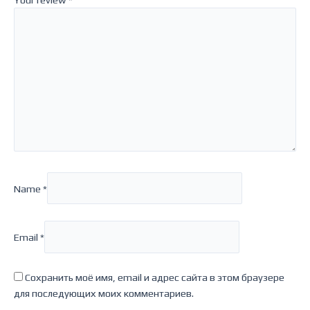
Name
*
Email
*
Сохранить моё имя, email и адрес сайта в этом браузере
для последующих моих комментариев.