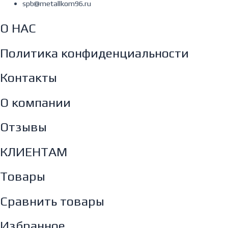
spb@metallkom96.ru
О НАС
Политика конфиденциальности
Контакты
О компании
Отзывы
КЛИЕНТАМ
Товары
Сравнить товары
Избранное