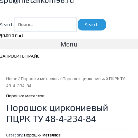
spb@metallkom96.ru
Search
Search
$
0.00
0
Cart
Menu
ЗАПРОСИТЬ ПРАЙС
Home
/
Порошки металлов
/ Порошок циркониевый ПЦРК ТУ
48-4-234-84
Порошки металлов
Порошок циркониевый
ПЦРК ТУ 48-4-234-84
Category:
Порошки металлов