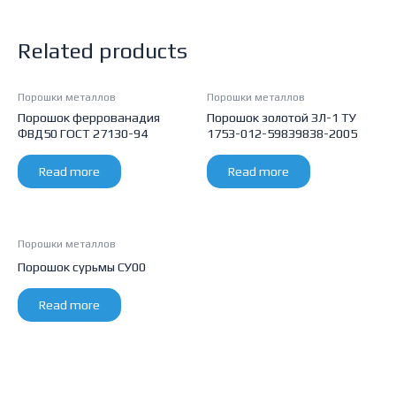
Related products
Порошки металлов
Порошки металлов
Порошок феррованадия
Порошок золотой ЗЛ-1 ТУ
ФВД50 ГОСТ 27130-94
1753-012-59839838-2005
Read more
Read more
Порошки металлов
Порошок сурьмы СУ00
Read more