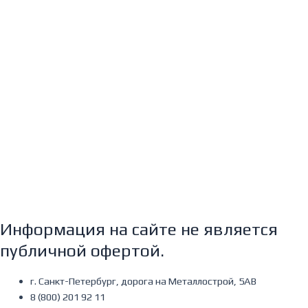
şans
vidobet
vidobet
vidobet
vidobet
casinolevant
casinolevant
casinolevant
vidobet
şans
casinolevant
casino
şans
casino
casino
casino
boostaro
casinolevant
şans
casinolevant
şanscasino
vidobet
vidobet
levant
gorabet
galyabet
gorabet
gorabet
gorabet
vidobet
galyabet
gorabet
gorabet
casino
|
|
güncel
giriş
|
|
|
giriş
casino
giriş
şans
casino
levant
şans
şans
|
giriş
casino
giriş
|
|
giriş
casino
|
|
|
|
|
giriş
|
|
|
giriş
|
|
|
|
|
giriş
|
|
|
|
giriş
|
|
|
|
|
|
|
Информация на сайте не является
публичной офертой.
г. Санкт-Петербург, дорога на Металлострой, 5АВ
8 (800) 201 92 11