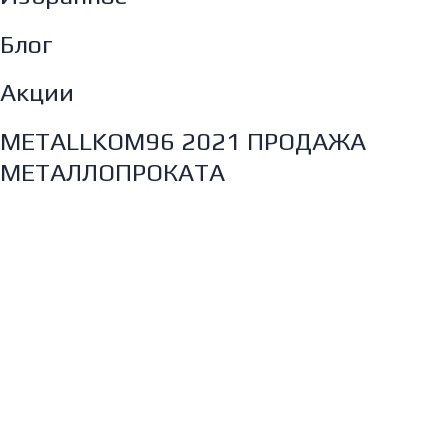
Блог
Акции
METALLKOM96 2021 ПРОДАЖА
МЕТАЛЛОПРОКАТА
Главная
Товары
Контакты
О компании
Отзывы