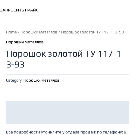
ЗАПРОСИТЬ ПРАЙС
Home
/
Порошки металлов
/ Порошок золотой ТУ 117-1-3-93
Порошки металлов
Порошок золотой ТУ 117-1-
3-93
Category:
Порошки металлов
Description
Reviews (0)
Все подробности уточняйте у отдела продаж по телефону: 8