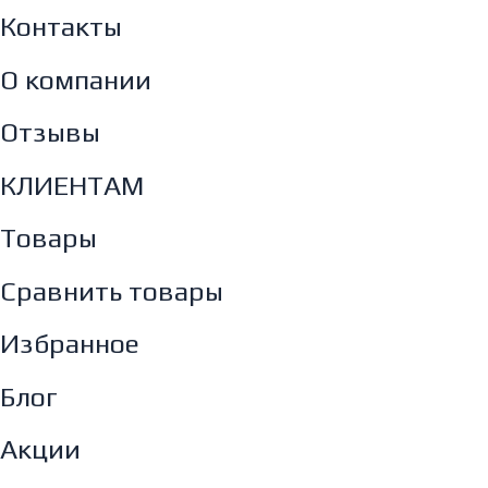
Контакты
О компании
Отзывы
КЛИЕНТАМ
Товары
Сравнить товары
Избранное
Блог
Акции