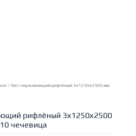
кат
/ Лист нержавеющий рифлёный 3х1250х2500 мм
еющий рифлёный 3х1250х2500
10 чечевица