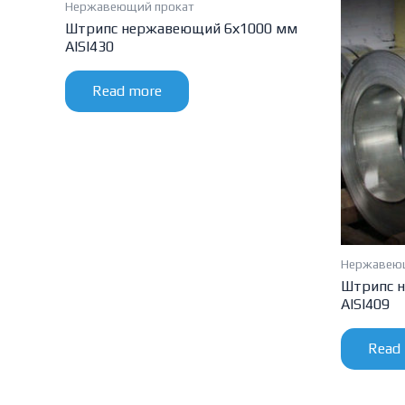
Нержавеющий прокат
Штрипс нержавеющий 6х1000 мм
AISI430
Read more
Нержавею
Штрипс 
AISI409
Read