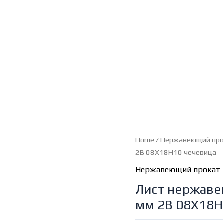
Home
/
Нержавеющий про
2В 08Х18Н10 чечевица
Нержавеющий прокат
Лист нержав
мм 2В 08Х18Н