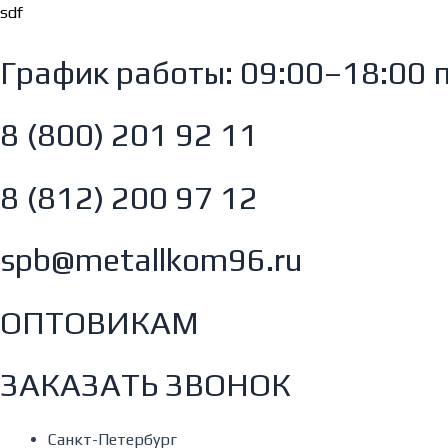
Перейти
sdf
к
содержимому
График работы: 09:00–18:00 
8 (800) 201 92 11
8 (812) 200 97 12
spb@metallkom96.ru
ОПТОВИКАМ
ЗАКАЗАТЬ ЗВОНОК
Санкт-Петербург