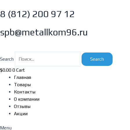
8 (812) 200 97 12
spb@metallkom96.ru
Search
Search
$
0.00
0
Cart
Главная
Товары
Контакты
О компании
Отзывы
Акции
Menu