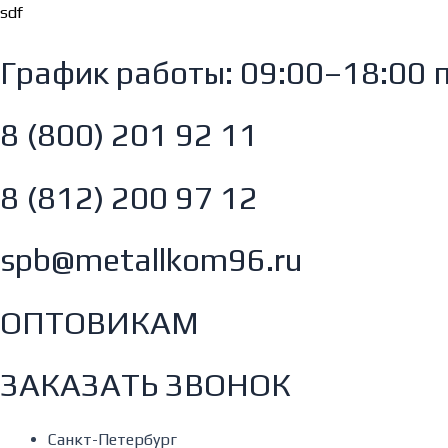
Перейти
sdf
к
содержимому
График работы: 09:00–18:00 
8 (800) 201 92 11
8 (812) 200 97 12
spb@metallkom96.ru
ОПТОВИКАМ
ЗАКАЗАТЬ ЗВОНОК
Санкт-Петербург