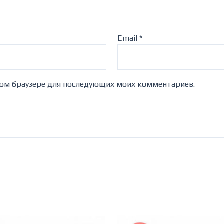
Email
*
 этом браузере для последующих моих комментариев.