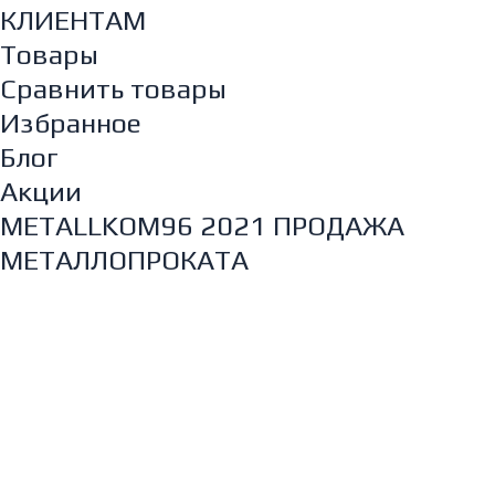
КЛИЕНТАМ
Товары
Сравнить товары
Избранное
Блог
Акции
METALLKOM96 2021 ПРОДАЖА
МЕТАЛЛОПРОКАТА
Главная
Товары
Контакты
О компании
Отзывы
Акции
Главная
Товары