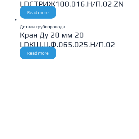
LDСТРИЖ100.016.Н/П.02.ZN
Read more
Детали трубопровода
Кран Ду 20 мм 20
LDКШ.Ц.Ф.065.025.Н/П.02
Read more
şans
vidobet
vidobet
vidobet
vidobet
casinolevant
casinolevant
casinolevant
vidobet
şans
casinolevant
casino
şans
casino
casino
casino
boostaro
casinolevant
şans
casinolevant
şanscasino
vidobet
vidobet
levant
galyabet
gorabet
gorabet
gorabet
vidobet
galyabet
gorabet
gorabet
nigeria
sports
casino
|
|
güncel
giriş
|
|
|
giriş
casino
giriş
şans
casino
levant
şans
şans
|
giriş
casino
giriş
|
|
giriş
casino
|
|
|
|
giriş
|
|
|
betting
betting
|
giriş
|
|
|
|
|
giriş
|
|
|
|
giriş
|
|
|
|
|
|
|
|