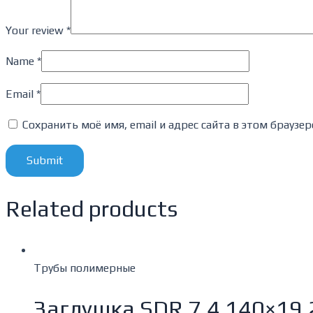
Your review
*
Name
*
Email
*
Сохранить моё имя, email и адрес сайта в этом брауз
Related products
Трубы полимерные
Заглушка SDR 7,4 140×19,