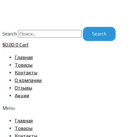
Search
Search
$
0.00
0
Cart
Главная
Товары
Контакты
О компании
Отзывы
Акции
Menu
Главная
Товары
Контакты