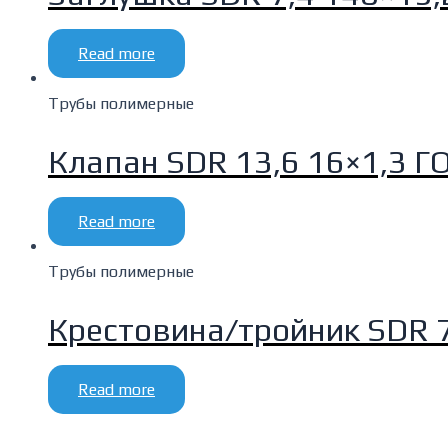
Read more
Трубы полимерные
Клапан SDR 13,6 16×1,3 Г
Read more
Трубы полимерные
Крестовина/тройник SDR 7
Read more