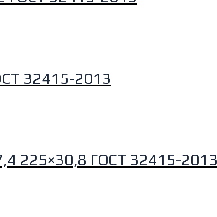
ОСТ 32415-2013
,4 225×30,8 ГОСТ 32415-201