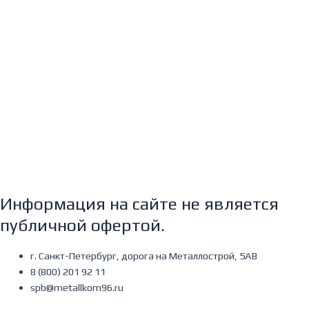
Информация на сайте не является
публичной офертой.
г. Санкт-Петербург, дорога на Металлострой, 5АВ
8 (800) 201 92 11
spb@metallkom96.ru