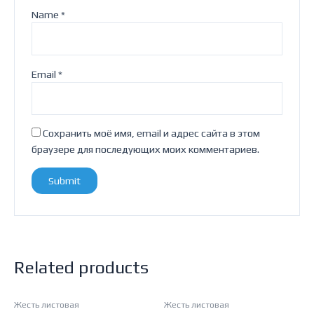
Name
*
Email
*
Сохранить моё имя, email и адрес сайта в этом
браузере для последующих моих комментариев.
Related products
Жесть листовая
Жесть листовая