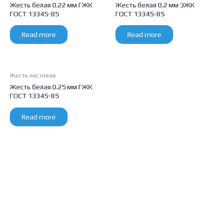
Жесть белая 0.22 мм ГЖК
Жесть белая 0.2 мм ЭЖК
ГОСТ 13345-85
ГОСТ 13345-85
Read more
Read more
Жесть листовая
Жесть белая 0.25 мм ГЖК
ГОСТ 13345-85
Read more
şans
vidobet
vidobet
vidobet
vidobet
casinolevant
casinolevant
casinolevant
vidobet
şans
casinolevant
casino
şans
casino
casino
casino
boostaro
casinolevant
şans
casinolevant
şanscasino
vidobet
vidobet
levant
gorabet
galyabet
gorabet
gorabet
gorabet
vidobet
galyabet
gorabet
gorabet
casino
|
|
güncel
giriş
|
|
|
giriş
casino
giriş
şans
casino
levant
şans
şans
|
giriş
casino
giriş
|
|
giriş
casino
|
|
|
|
|
giriş
|
|
|
giriş
|
|
|
|
|
giriş
|
|
|
|
giriş
|
|
|
|
|
|
|