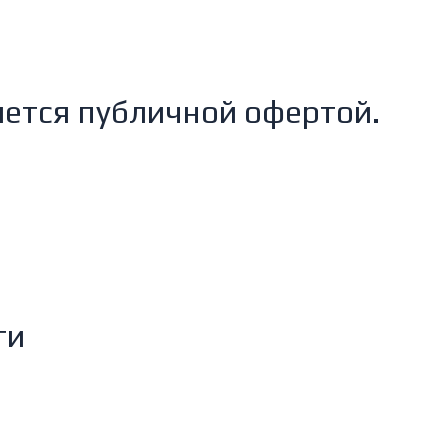
ется публичной офертой.
ти