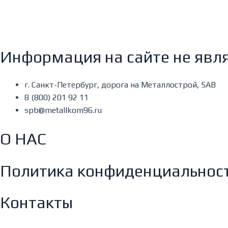
Информация на сайте не явля
г. Санкт-Петербург, дорога на Металлострой, 5АВ
8 (800) 201 92 11
spb@metallkom96.ru
О НАС
Политика конфиденциальнос
Контакты