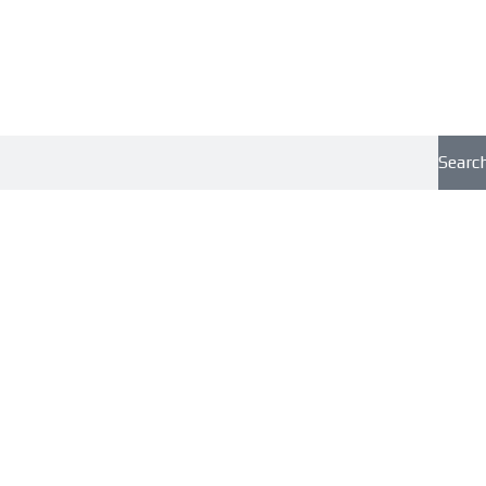
Searc