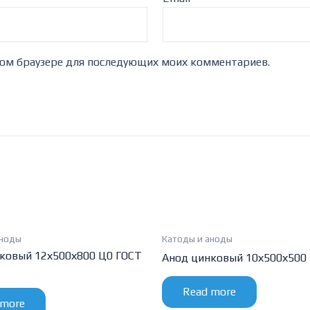
 этом браузере для последующих моих комментариев.
аноды
Катоды и аноды
ковый 12х500х800 Ц0 ГОСТ
Анод цинковый 10х500х500
Read more
 more