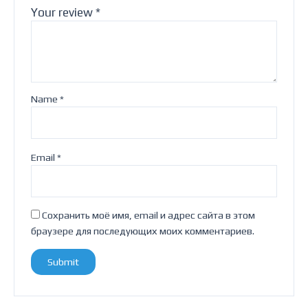
Your review
*
Name
*
Email
*
Сохранить моё имя, email и адрес сайта в этом
браузере для последующих моих комментариев.