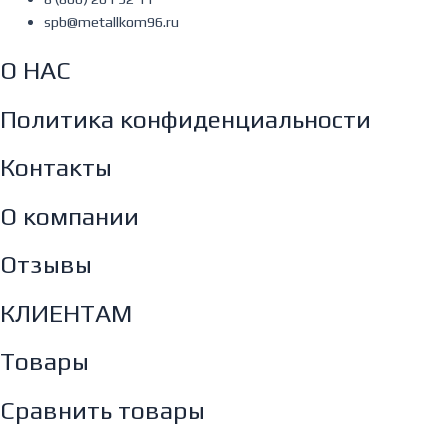
spb@metallkom96.ru
О НАС
Политика конфиденциальности
Контакты
О компании
Отзывы
КЛИЕНТАМ
Товары
Сравнить товары