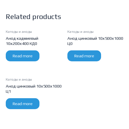
Related products
Катоды и аноды
Катоды и аноды
Анод кадмиевый
Анод цинковый 10х500х1000
10х200х400 КД0
Ц0
Read more
Read more
Катоды и аноды
Анод цинковый 10х500х1000
Ц1
Read more